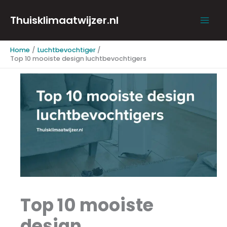
Mai
Ga
Thuisklimaatwijzer.nl
naar
Men
Home
Luchtbevochtiger
de
Top 10 mooiste design luchtbevochtigers
inhoud
Top 10 mooiste
design