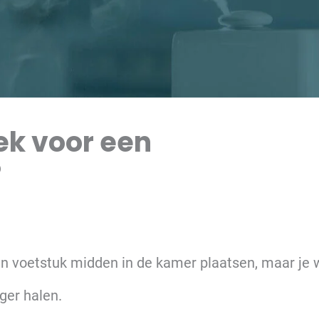
ek voor een
?
n voetstuk midden in de kamer plaatsen, maar je w
ger halen.