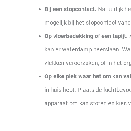
Bij een stopcontact.
Natuurlijk h
mogelijk bij het stopcontact vanda
Op vloerbedekking of een tapijt.
A
kan er waterdamp neerslaan. Wann
vlekken veroorzaken, of in het e
Op elke plek waar het om kan val
in huis hebt. Plaats de luchtbevo
apparaat om kan stoten en kies 