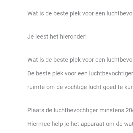
Wat is de beste plek voor een luchtbevo
Je leest het hieronder!
Wat is de beste plek voor een luchtbevo
De beste plek voor een luchtbevochtiger
ruimte om de vochtige lucht goed te ku
Plaats de luchtbevochtiger minstens 2
Hiermee help je het apparaat om de wate