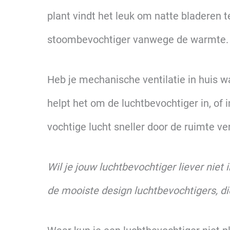
plant vindt het leuk om natte bladeren 
stoombevochtiger vanwege de warmte.
Heb je mechanische ventilatie in huis 
helpt het om de luchtbevochtiger in, of 
vochtige lucht sneller door de ruimte ve
Wil je jouw luchtbevochtiger liever niet 
de mooiste design luchtbevochtigers, d