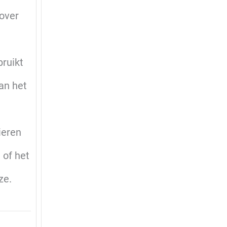
zover
bruikt
an het
ieren
 of het
ze.