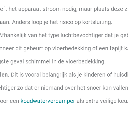
eeft het apparaat stroom nodig, maar plaats deze 
an. Anders loop je het risico op kortsluiting.
fhankelijk van het type luchtbevochtiger dat je ge
eer dit gebeurt op vloerbedekking of een tapijt k
rgste geval schimmel in de vloerbedekking.
len.
Dit is vooral belangrijk als je kinderen of huisd
chtiger zo dat er niemand over het snoer kan vallen
voor een
koudwaterverdamper
als extra veilige keu