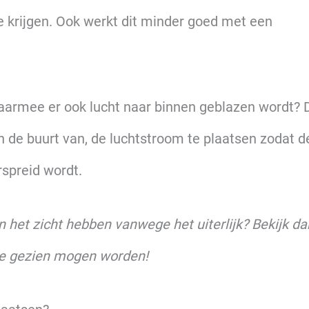
te krijgen. Ook werkt dit minder goed met een
waarmee er ook lucht naar binnen geblazen wordt? 
in de buurt van, de luchtstroom te plaatsen zodat d
rspreid wordt.
in het zicht hebben vanwege het uiterlijk? Bekijk da
ie gezien mogen worden!